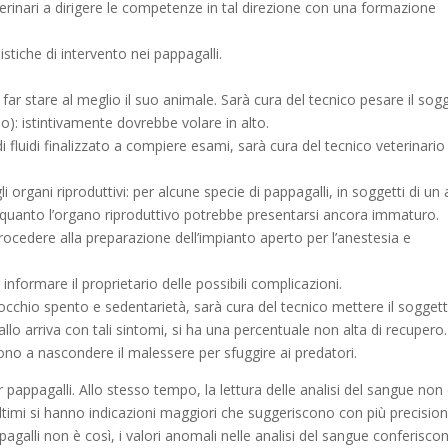
eterinari a dirigere le competenze in tal direzione con una formazione
stiche di intervento nei pappagalli.
far stare al meglio il suo animale. Sarà cura del tecnico pesare il sog
lo): istintivamente dovrebbe volare in alto.
 fluidi finalizzato a compiere esami, sarà cura del tecnico veterinario
 organi riproduttivi: per alcune specie di pappagalli, in soggetti di un
in quanto l’organo riproduttivo potrebbe presentarsi ancora immaturo.
ocedere alla preparazione dell’impianto aperto per l’anestesia e
informare il proprietario delle possibili complicazioni.
occhio spento e sedentarietà, sarà cura del tecnico mettere il soggett
 arriva con tali sintomi, si ha una percentuale non alta di recupero.
ono a nascondere il malessere per sfuggire ai predatori.
pappagalli. Allo stesso tempo, la lettura delle analisi del sangue non
ltimi si hanno indicazioni maggiori che suggeriscono con più precision
pagalli non è così, i valori anomali nelle analisi del sangue conferisco