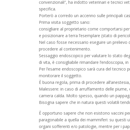
convenzionali”, ha indotto veterinari e tecnici v
specifica.
Porterò a corredo un accenno sulle principali casi
Prima visita soggetto sano:
consigliare al proprietario come comportarsi per 
e posizionare a terra l’esemplare (stato di perico
Nel caso fosse necessario eseguire un prelievo di
procedere al contenimento.
Sessaggio endoscopico per valutare lo stato degli
di vita, è consigliabile rimandare l’endoscopia, 
Per l’esame endoscopico sarà cura del tecnico pr
monitorare il soggetto.
È buona regola, prima di procedere all’anestesia, 
Malessere: in caso di arruffamento delle piume, 
camera calda. Molto spesso, quando un pappagallo
Bisogna sapere che in natura questi volatili tend
È opportuno sapere che non esistono vaccini per 
paragonabile a quella dei mammiferi: su questi u
organi sofferenti e/o patologie, mentre per i pap